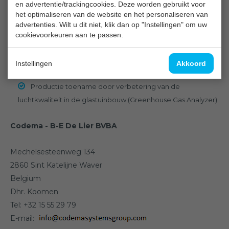
en advertentie/trackingcookies. Deze worden gebruikt voor
Website:
www.mais.be
het optimaliseren van de website en het personaliseren van
advertenties. Wilt u dit niet, klik dan op "Instellingen" om uw
Gespecialiseerd in:
cookievoorkeuren aan te passen.
Glastuinbouw toepassingen (Greenhouse Gas Analyzer)
Luchtkwaliteitsmetingen in kassen (Greenhouse Gas
Instellingen
Akkoord
Analyzer)
Productie toename door verbetering van de
luchtkwaliteit in de glastuinbouw (Greenhouse Gas Analyzer)
Codema - B-E De Lier BVBA
Mechelsesteenweg 134
2860 Sint Katelijne Waver
Belgium
Dhr. Koomen
Tel: +32 15 55 29 79
E-mail: