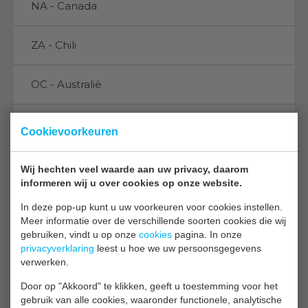
NA - Canada
ZA - Chili
OC - Australië
OC - Nieuw Zeeland
Cookievoorkeuren
Maïs Automatisering NV
Wij hechten veel waarde aan uw privacy, daarom
informeren wij u over cookies op onze website.
Duffelsesteenweg 135
2860 St Katelijne Waver
In deze pop-up kunt u uw voorkeuren voor cookies instellen.
Meer informatie over de verschillende soorten cookies die wij
Belgium
gebruiken, vindt u op onze
cookies
pagina. In onze
Dhr. Van Den Bergh
privacyverklaring
leest u hoe we uw persoonsgegevens
Tel: +32 15 31 49 41
verwerken.
Fax: +32 15 31 04 00
Door op "Akkoord" te klikken, geeft u toestemming voor het
E-mail:
gebruik van alle cookies, waaronder functionele, analytische