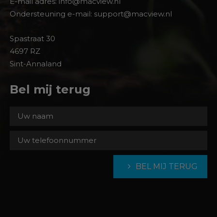
E-mail adres: info@macview.nl
Ondersteuning e-mail: support@macview.nl
Spastraat 30
4697 RZ
Sint-Annaland
Bel mij terug
BEL MIJ TERUG