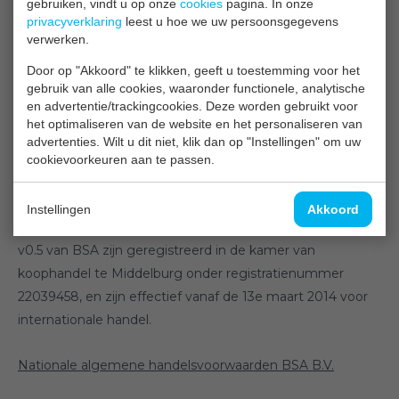
gebruiken, vindt u op onze
cookies
pagina. In onze
handelsvoorwaarden BSA
privacyverklaring
leest u hoe we uw persoonsgegevens
verwerken.
Hier kunt u de geregistreerde algemene
Door op "Akkoord" te klikken, geeft u toestemming voor het
handselvoorwaarden downloaden van BSA (IGTC) v0.5 die
gebruik van alle cookies, waaronder functionele, analytische
en advertentie/trackingcookies. Deze worden gebruikt voor
zijn geregistreerd in de kamer van koophandel te
het optimaliseren van de website en het personaliseren van
Middelburg onder registratienummer 22039458, en zijn
advertenties. Wilt u dit niet, klik dan op "Instellingen" om uw
effectief vanaf de 8e november 2013 voor nationale
cookievoorkeuren aan te passen.
(Nederlandse) handel.
Instellingen
Akkoord
De geregistreerde algemene handelsvoorwaarden (IGTC)
v0.5 van BSA zijn geregistreerd in de kamer van
koophandel te Middelburg onder registratienummer
22039458, en zijn effectief vanaf de 13e maart 2014 voor
internationale handel.
Nationale algemene handelsvoorwaarden BSA B.V.