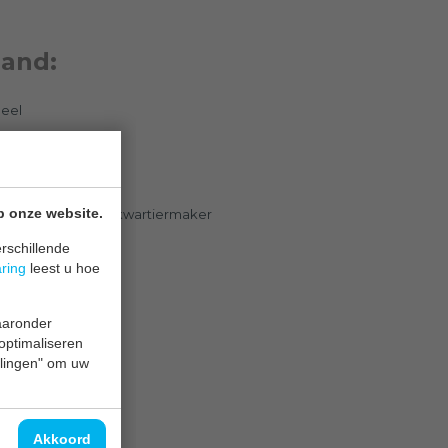
and:
neel
e / servers
p onze website.
 06 51 63 16 47 | kwartiermaker
rschillende
aring
leest u hoe
waaronder
 optimaliseren
ellingen" om uw
Akkoord