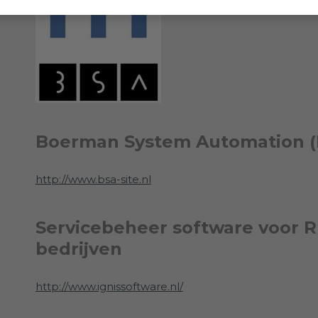
Boerman System Automation (B
http://www.bsa-site.nl
Servicebeheer software voor R
bedrijven
http://www.ignissoftware.nl/