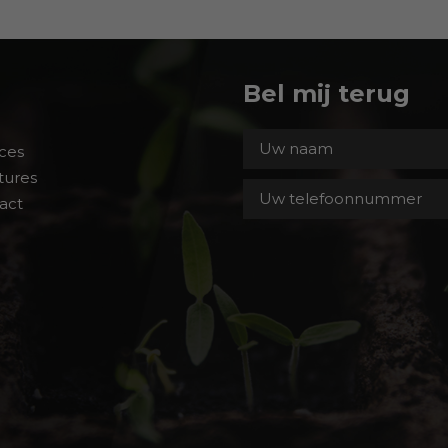
Bel mij terug
ces
tures
act