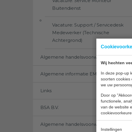
Vacature: Service Monteur
Buitendienst
Vacature: Support / Servicedesk
Medewerker (Technische
Achtergrond)
Cookievoork
Algemene handelsvoorwaarden EMS
Wij hechten vee
In deze pop-up k
Algemene informatie EMS
soorten cookies 
we uw persoons
Links
Door op "Akkoord
functionele, ana
van de website en
BSA B.V.
cookievoorkeure
Algemene handelsvoorwaarden BSA
Instellingen