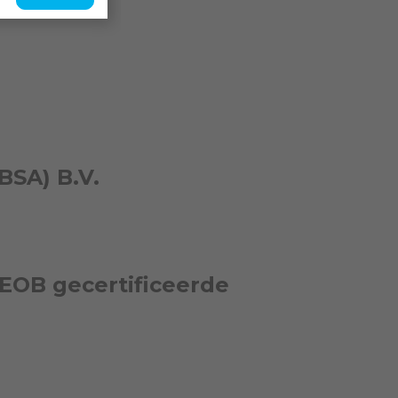
SA) B.V.
EOB gecertificeerde