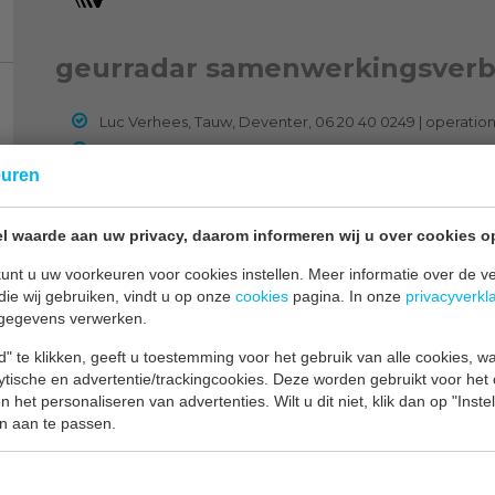
geurradar samenwerkingsverb
Luc Verhees, Tauw, Deventer, 06 20 40 0249 | operatio
Jan-Kees Boerman (EMS) | Sensoren
euren
Hans Erbrink, Erbrink Stacks, 06 51 31 3650 | rekenmodel
Nando van Hees, Cybox Boxmeer, 06 24 19 6314 | websit
l waarde aan uw privacy, daarom informeren wij u over cookies o
Twan Goossens, Omgevingsdienst Brabant Noord (ODBN),
unt u uw voorkeuren voor cookies instellen. Meer informatie over de ve
die wij gebruiken, vindt u op onze
cookies
pagina. In onze
privacyverkl
gegevens verwerken.
" te klikken, geeft u toestemming voor het gebruik van alle cookies, 
lytische en advertentie/trackingcookies. Deze worden gebruikt voor het
 het personaliseren van advertenties. Wilt u dit niet, klik dan op "Inst
n aan te passen.
http://geurenveehouderij.jouwweb.nl/geurradar