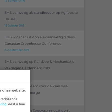
14 October 2019
EMS aanwezig als standhouder op Agribex te
Brussel.
13 October 2019
EMS & Vulcan GT opnieuw aanwezig tijdens
Canadian Greenhouse Conference.
23 September 2019
EMS aanwezig op Rundvee & Mechanisatie
Vakdagen Hardenberg 2019.
19 September 2019
EMS is genomineerd voor de Zeeuwse
p onze website.
Innovatieprijs Emergo
rschillende
12 September 2019
aring
leest u hoe
Genomineerden Zeeuwse Innovatieprijs