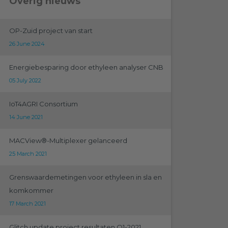
Overig nieuws
OP-Zuid project van start
26 June 2024
Energiebesparing door ethyleen analyser CNB
05 July 2022
IoT4AGRI Consortium
14 June 2021
MACView®-Multiplexer gelanceerd
25 March 2021
Grenswaardemetingen voor ethyleen in sla en
komkommer
17 March 2021
Glitch update project resultaten Q1-2021