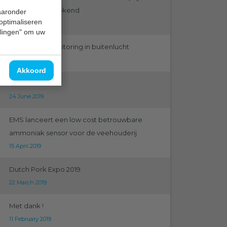
Emergo 2019 bekend
waaronder
 optimaliseren
12 September 2019
ellingen" om uw
Ammoniak monitoring in buitenlucht
31 August 2019
Akkoord
Greentech 2019
24 June 2019
EMS lanceert een low cost betrouwbare
ammoniak sensor voor de veehouderij
15 April 2019
Dutch Pork Expo 2019
22 March 2019
Met dank !
11 February 2019