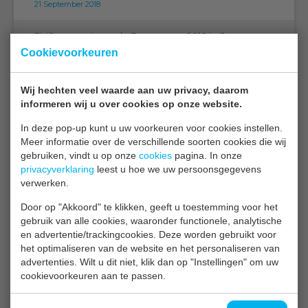
21 September 2018
EMS aanwezig op de Eurosensors 2018 in Graz
Cookievoorkeuren
07 September 2018
EMS op de PMA 2018 Orlando Florida
Wij hechten veel waarde aan uw privacy, daarom
05 September 2018
informeren wij u over cookies op onze website.
In deze pop-up kunt u uw voorkeuren voor cookies instellen.
CGC 2018 Niagara
Meer informatie over de verschillende soorten cookies die wij
27 August 2018
gebruiken, vindt u op onze
cookies
pagina. In onze
privacyverklaring
leest u hoe we uw persoonsgegevens
verwerken.
5th International Horitculture Research Conference
23 July 2018
Door op "Akkoord" te klikken, geeft u toestemming voor het
gebruik van alle cookies, waaronder functionele, analytische
Humistatus progressie
en advertentie/trackingcookies. Deze worden gebruikt voor
het optimaliseren van de website en het personaliseren van
11 June 2018
advertenties. Wilt u dit niet, klik dan op "Instellingen" om uw
cookievoorkeuren aan te passen.
MACView® op de MACFrut !
09 May 2018