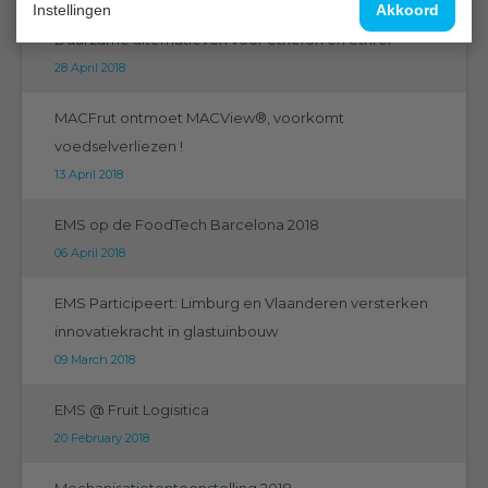
Instellingen
Akkoord
Duurzame alternatieven voor ethefon en ethrel
28 April 2018
MACFrut ontmoet MACView®, voorkomt
voedselverliezen !
13 April 2018
EMS op de FoodTech Barcelona 2018
06 April 2018
EMS Participeert: Limburg en Vlaanderen versterken
innovatiekracht in glastuinbouw
09 March 2018
EMS @ Fruit Logisitica
20 February 2018
Mechanisatietentoonstelling 2018