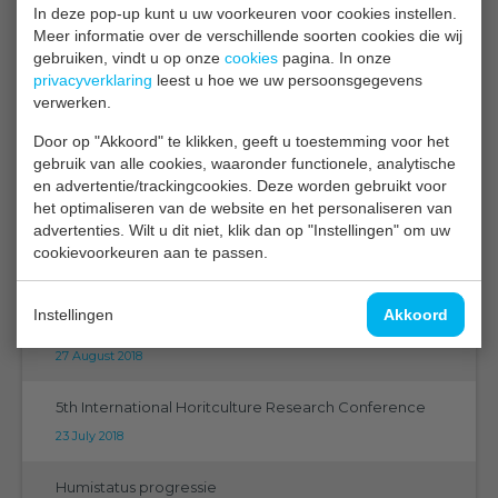
Canadian Greenhouse Conference 2018
In deze pop-up kunt u uw voorkeuren voor cookies instellen.
Meer informatie over de verschillende soorten cookies die wij
16 October 2018
gebruiken, vindt u op onze
cookies
pagina. In onze
privacyverklaring
leest u hoe we uw persoonsgegevens
Het toppunt van technologie
verwerken.
21 September 2018
Door op "Akkoord" te klikken, geeft u toestemming voor het
gebruik van alle cookies, waaronder functionele, analytische
EMS aanwezig op de Eurosensors 2018 in Graz
en advertentie/trackingcookies. Deze worden gebruikt voor
07 September 2018
het optimaliseren van de website en het personaliseren van
advertenties. Wilt u dit niet, klik dan op "Instellingen" om uw
EMS op de PMA 2018 Orlando Florida
cookievoorkeuren aan te passen.
05 September 2018
Instellingen
Akkoord
CGC 2018 Niagara
27 August 2018
5th International Horitculture Research Conference
23 July 2018
Humistatus progressie