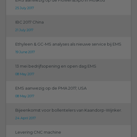
EMS aanwezig op de FlowersExpo in Moskou
25 July 2017
IBC 2017 China
21 July 2017
Ethyleen & GC-MS analyses als nieuwe service bij EMS
19 June 2017
13 mei bedrijfsopening en open dag EMS
08 May 2017
EMS aanwezig op de PMA 2017, USA
08 May 2017
Bijeenkomst voor bollentelers van Kaandorp-Wijnker.
24 April 2017
Levering CNC machine