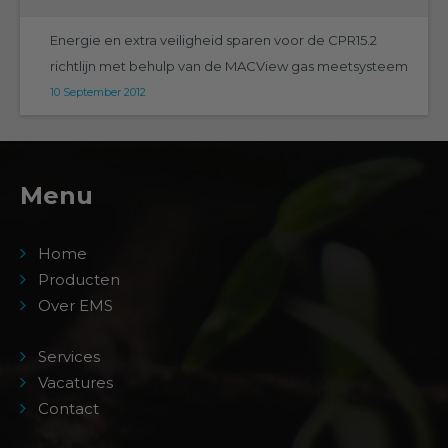
Energie en extra veiligheid sparen voor de CPR15.2
richtlijn met behulp van de MACView gas meetsysteem
10 September 2012
Menu
Home
Producten
Over EMS
Services
Vacatures
Contact