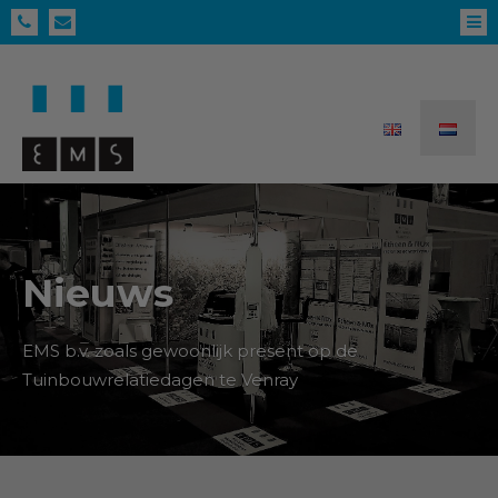
Nieuws
EMS b.v. zoals gewoonlijk present op de
Tuinbouwrelatiedagen te Venray