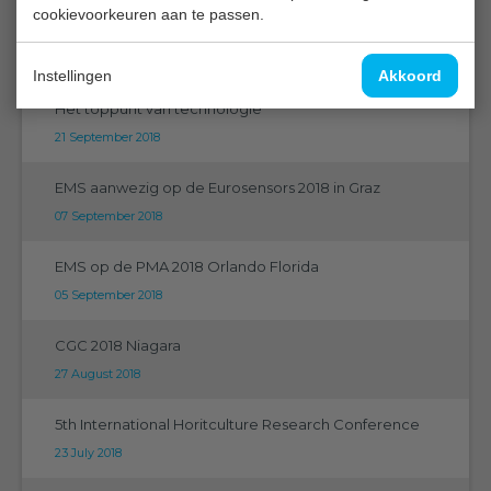
cookievoorkeuren aan te passen.
Canadian Greenhouse Conference 2018
16 October 2018
Instellingen
Akkoord
Het toppunt van technologie
21 September 2018
EMS aanwezig op de Eurosensors 2018 in Graz
07 September 2018
EMS op de PMA 2018 Orlando Florida
05 September 2018
CGC 2018 Niagara
27 August 2018
5th International Horitculture Research Conference
23 July 2018