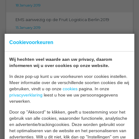
18 January 2019
EMS aanwezig op de Fruit Logistica Berlin 2019
15 January 2019
Vaktentoonstelling 2019
Cookievoorkeuren
14 January 2019
Wij hechten veel waarde aan uw privacy, daarom
Nieuwe bewaarproef energiezuinig tulpenbollen
informeren wij u over cookies op onze website.
bewaren
In deze pop-up kunt u uw voorkeuren voor cookies instellen.
07 January 2019
Meer informatie over de verschillende soorten cookies die wij
gebruiken, vindt u op onze
cookies
pagina. In onze
Slechte luchtkwaliteit in de kas?... breng het samen in
privacyverklaring
leest u hoe we uw persoonsgegevens
verwerken.
beeld!
21 December 2018
Door op "Akkoord" te klikken, geeft u toestemming voor het
gebruik van alle cookies, waaronder functionele, analytische
en advertentie/trackingcookies. Deze worden gebruikt voor
Mechanisatietentoonstelling 2019 Vijfhuizen
het optimaliseren van de website en het personaliseren van
13 November 2018
advertenties. Wilt u dit niet, klik dan op "Instellingen" om uw