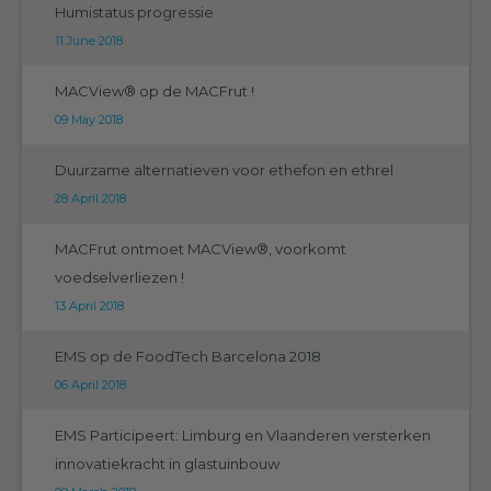
Humistatus progressie
11 June 2018
MACView® op de MACFrut !
09 May 2018
Duurzame alternatieven voor ethefon en ethrel
28 April 2018
MACFrut ontmoet MACView®, voorkomt
voedselverliezen !
13 April 2018
EMS op de FoodTech Barcelona 2018
06 April 2018
EMS Participeert: Limburg en Vlaanderen versterken
innovatiekracht in glastuinbouw