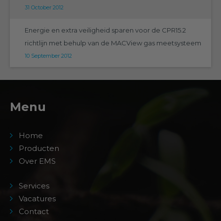
31 October 2012
Energie en extra veiligheid sparen voor de CPR15.2
richtlijn met behulp van de MACView gas meetsysteem
10 September 2012
Menu
Home
Producten
Over EMS
Services
Vacatures
Contact